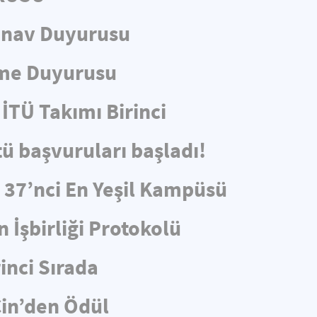
ınav Duyurusu
eme Duyurusu
İTÜ Takımı Birinci
tü başvuruları başladı!
e 37’nci En Yeşil Kampüsü
 İşbirliği Protokolü
rinci Sırada
in’den Ödül