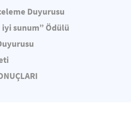
nceleme Duyurusu
n iyi sunum” Ödülü
 Duyurusu
eti
SONUÇLARI