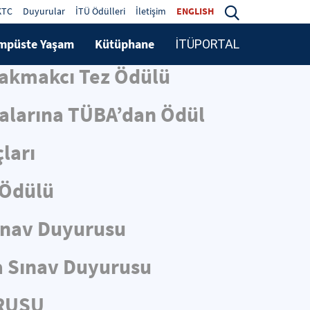
KTC
Duyurular
İTÜ Ödülleri
İletişim
ENGLISH
mpüste Yaşam
Kütüphane
İTÜPORTAL
Çakmakcı Tez Ödülü
malarına TÜBA’dan Ödül
ları
 Ödülü
ınav Duyurusu
 Sınav Duyurusu
URUSU