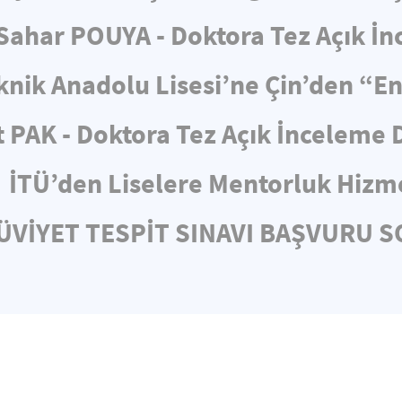
ahar POUYA - Doktora Tez Açık İ
knik Anadolu Lisesi’ne Çin’den “E
 PAK - Doktora Tez Açık İnceleme
İTÜ’den Liselere Mentorluk Hizm
HÜVİYET TESPİT SINAVI BAŞVURU 