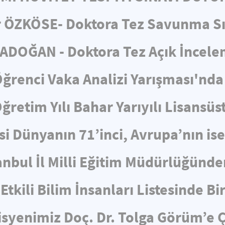
 ÖZKÖSE- Doktora Tez Savunma S
ADOĞAN - Doktora Tez Açık İncel
ğrenci Vaka Analizi Yarışması'nda 
retim Yılı Bahar Yarıyılı Lisansüs
i Dünyanın 71’inci, Avrupa’nın is
nbul İl Milli Eğitim Müdürlüğünden
Etkili Bilim İnsanları Listesinde Bi
yenimiz Doç. Dr. Tolga Görüm’e Ç