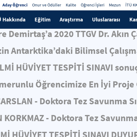
Aday Öğrenci
Onur ve Ödüller
Kalite
Öğrenci İşleri
Mezun
İTÜ K
Ü Hakkında
Eğitim
Araştırma
Uluslararası
Ka
e Demirtaş’a 2020 TTGV Dr. Akın 
in Antarktika’daki Bilimsel Çalış
İLMİ HÜVİYET TESPİTİ SINAVI sonuç
merunlu Öğrencimize En İyi Proje
ÇARSLAN - Doktora Tez Savunma S
N KORKMAZ - Doktora Tez Savunma
LMİ HÜVİYET TESPİTİ SINAVI DUY