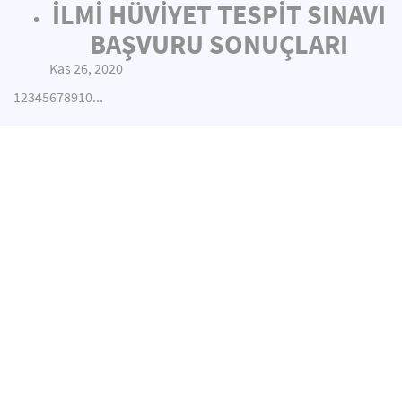
İLMİ HÜVİYET TESPİT SINAVI
BAŞVURU SONUÇLARI
Kas 26, 2020
1
2
3
4
5
6
7
8
9
10
...