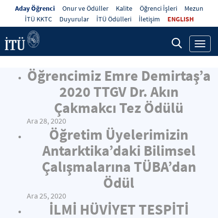
Aday Öğrenci
Onur ve Ödüller
Kalite
Öğrenci İşleri
Mezun
İTÜ KKTC
Duyurular
İTÜ Ödülleri
İletişim
ENGLISH
Toggl
navig
Öğrencimiz Emre Demirtaş’a
2020 TTGV Dr. Akın
Çakmakcı Tez Ödülü
Ara 28, 2020
Öğretim Üyelerimizin
Antarktika’daki Bilimsel
Çalışmalarına TÜBA’dan
Ödül
Ara 25, 2020
İLMİ HÜVİYET TESPİTİ