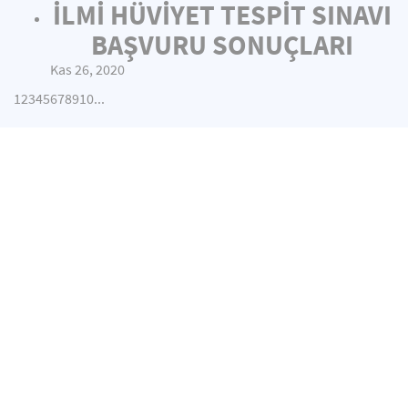
İLMİ HÜVİYET TESPİT SINAVI
BAŞVURU SONUÇLARI
Kas 26, 2020
1
2
3
4
5
6
7
8
9
10
...