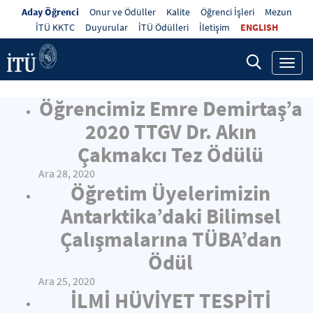
Aday Öğrenci
Onur ve Ödüller
Kalite
Öğrenci İşleri
Mezun
İTÜ KKTC
Duyurular
İTÜ Ödülleri
İletişim
ENGLISH
Toggl
navig
Öğrencimiz Emre Demirtaş’a
2020 TTGV Dr. Akın
Çakmakcı Tez Ödülü
Ara 28, 2020
Öğretim Üyelerimizin
Antarktika’daki Bilimsel
Çalışmalarına TÜBA’dan
Ödül
Ara 25, 2020
İLMİ HÜVİYET TESPİTİ