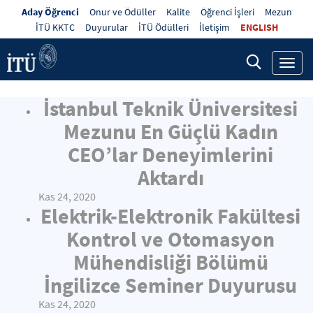
Aday Öğrenci
Onur ve Ödüller
Kalite
Öğrenci İşleri
Mezun
İTÜ KKTC
Duyurular
İTÜ Ödülleri
İletişim
ENGLISH
Toggl
navig
İstanbul Teknik Üniversitesi
Mezunu En Güçlü Kadın
CEO’lar Deneyimlerini
Aktardı
Kas 24, 2020
Elektrik-Elektronik Fakültesi
Kontrol ve Otomasyon
Mühendisliği Bölümü
İngilizce Seminer Duyurusu
Kas 24, 2020