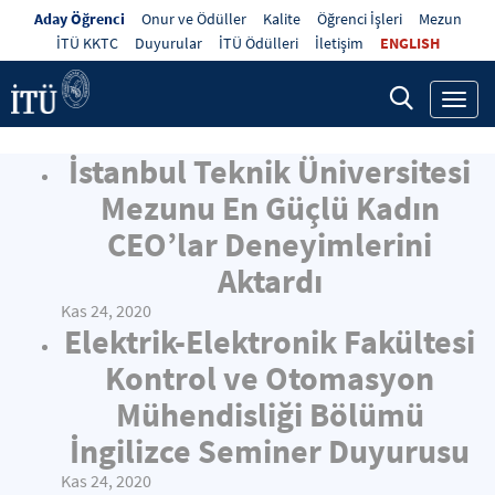
Aday Öğrenci
Onur ve Ödüller
Kalite
Öğrenci İşleri
Mezun
İTÜ KKTC
Duyurular
İTÜ Ödülleri
İletişim
ENGLISH
Toggl
navig
İstanbul Teknik Üniversitesi
Mezunu En Güçlü Kadın
CEO’lar Deneyimlerini
Aktardı
Kas 24, 2020
Elektrik-Elektronik Fakültesi
Kontrol ve Otomasyon
Mühendisliği Bölümü
İngilizce Seminer Duyurusu
Kas 24, 2020