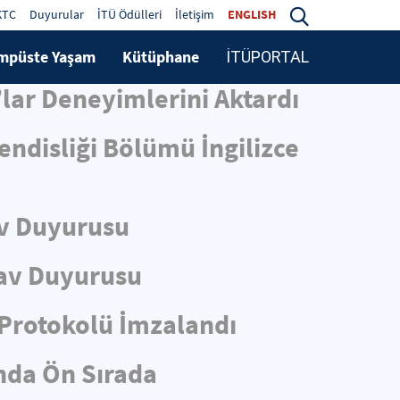
KTC
Duyurular
İTÜ Ödülleri
İletişim
ENGLISH
mpüste Yaşam
Kütüphane
İTÜPORTAL
lar Deneyimlerini Aktardı
ndisliği Bölümü İngilizce
v Duyurusu
av Duyurusu
i Protokolü İmzalandı
ında Ön Sırada