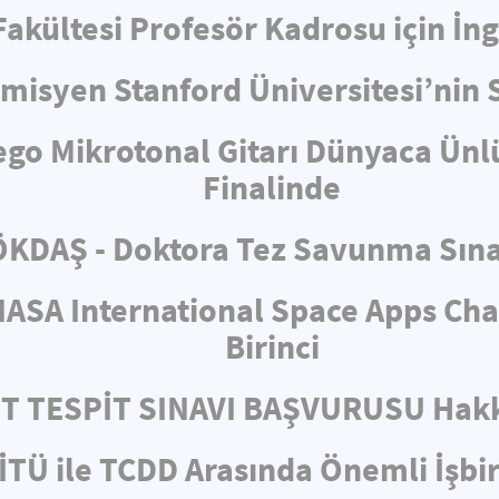
 Fakültesi Profesör Kadrosu için İ
misyen Stanford Üniversitesi’nin 
ego Mikrotonal Gitarı Dünyaca Ünl
Finalinde
KDAŞ - Doktora Tez Savunma Sın
ASA International Space Apps Cha
Birinci
ET TESPİT SINAVI BAŞVURUSU Hakk
İTÜ ile TCDD Arasında Önemli İşbir