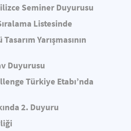
ngilizce Seminer Duyurusu
Sıralama Listesinde
ü Tasarım Yarışmasının
av Duyurusu
llenge Türkiye Etabı’nda
ında 2. Duyuru
liği