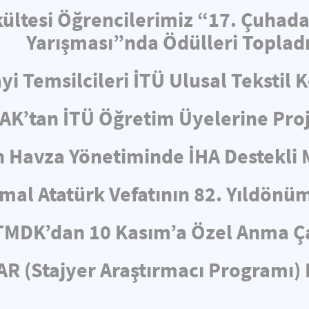
ültesi Öğrencilerimiz “17. Çuhad
Yarışması”nda Ödülleri Toplad
i Temsilcileri İTÜ Ulusal Tekstil 
AK’tan İTÜ Öğretim Üyelerine Proj
n Havza Yönetiminde İHA Destekli
mal Atatürk Vefatının 82. Yıldönü
TMDK’dan 10 Kasım’a Özel Anma Ç
R (Stajyer Araştırmacı Programı) 