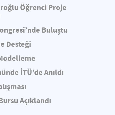
aroğlu Öğrenci Proje
ı
Kongresi’nde Buluştu
e Desteği
 Modelleme
münde İTÜ’de Anıldı
alışması
Bursu Açıklandı