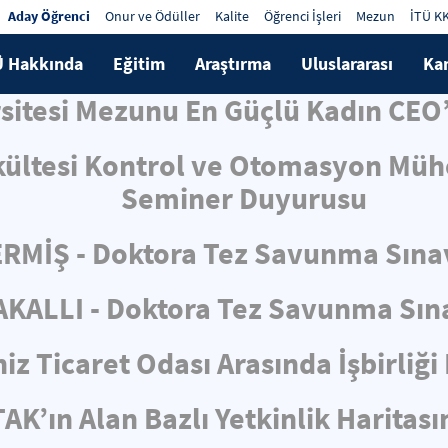
Aday Öğrenci
Onur ve Ödüller
Kalite
Öğrenci İşleri
Mezun
İTÜ K
Ü Hakkında
Eğitim
Araştırma
Uluslararası
Ka
rsitesi Mezunu En Güçlü Kadın CEO’
kültesi Kontrol ve Otomasyon Mühe
Seminer Duyurusu
RMİŞ - Doktora Tez Savunma Sına
KALLI - Doktora Tez Savunma Sın
iz Ticaret Odası Arasında İşbirliğ
AK’ın Alan Bazlı Yetkinlik Haritas