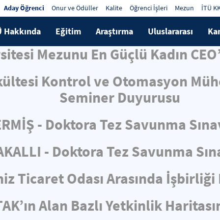
Aday Öğrenci
Onur ve Ödüller
Kalite
Öğrenci İşleri
Mezun
İTÜ K
Ü Hakkında
Eğitim
Araştırma
Uluslararası
Ka
rsitesi Mezunu En Güçlü Kadın CEO’
kültesi Kontrol ve Otomasyon Mühe
Seminer Duyurusu
RMİŞ - Doktora Tez Savunma Sına
KALLI - Doktora Tez Savunma Sın
iz Ticaret Odası Arasında İşbirliğ
AK’ın Alan Bazlı Yetkinlik Haritas