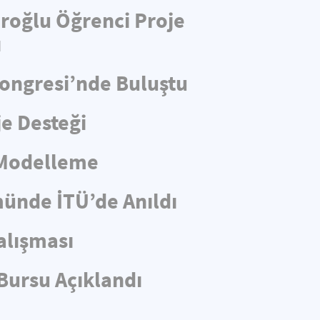
aroğlu Öğrenci Proje
ı
Kongresi’nde Buluştu
e Desteği
 Modelleme
münde İTÜ’de Anıldı
alışması
Bursu Açıklandı