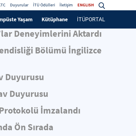
KTC
Duyurular
İTÜ Ödülleri
İletişim
ENGLISH
mpüste Yaşam
Kütüphane
İTÜPORTAL
lar Deneyimlerini Aktardı
ndisliği Bölümü İngilizce
v Duyurusu
av Duyurusu
i Protokolü İmzalandı
ında Ön Sırada