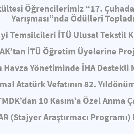
ültesi Öğrencilerimiz “17. Çuhad
Yarışması”nda Ödülleri Toplad
i Temsilcileri İTÜ Ulusal Tekstil 
AK’tan İTÜ Öğretim Üyelerine Proj
n Havza Yönetiminde İHA Destekli
mal Atatürk Vefatının 82. Yıldönü
TMDK’dan 10 Kasım’a Özel Anma Ç
R (Stajyer Araştırmacı Programı) 