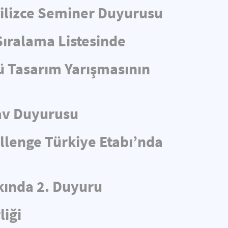
ngilizce Seminer Duyurusu
Sıralama Listesinde
ü Tasarım Yarışmasının
av Duyurusu
llenge Türkiye Etabı’nda
ında 2. Duyuru
liği