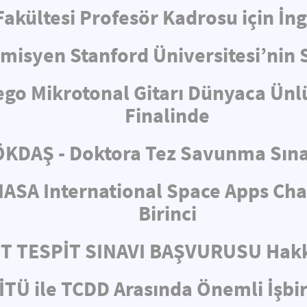
 Fakültesi Profesör Kadrosu için İ
misyen Stanford Üniversitesi’nin 
ego Mikrotonal Gitarı Dünyaca Ünl
Finalinde
KDAŞ - Doktora Tez Savunma Sın
ASA International Space Apps Cha
Birinci
ET TESPİT SINAVI BAŞVURUSU Hakk
İTÜ ile TCDD Arasında Önemli İşbir