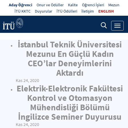
Aday Öğrenci
Onur ve Ödüller
Kalite
Öğrenci İşleri
Mezun
İTÜ KKTC
Duyurular
İTÜ Ödülleri
İletişim
ENGLISH
Toggl
navig
İstanbul Teknik Üniversitesi
Mezunu En Güçlü Kadın
CEO’lar Deneyimlerini
Aktardı
Kas 24, 2020
Elektrik-Elektronik Fakültesi
Kontrol ve Otomasyon
Mühendisliği Bölümü
İngilizce Seminer Duyurusu
Kas 24, 2020