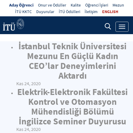
Aday Öğrenci
Onur ve Ödüller
Kalite
Öğrenci İşleri
Mezun
İTÜ KKTC
Duyurular
İTÜ Ödülleri
İletişim
ENGLISH
Toggl
navig
İstanbul Teknik Üniversitesi
Mezunu En Güçlü Kadın
CEO’lar Deneyimlerini
Aktardı
Kas 24, 2020
Elektrik-Elektronik Fakültesi
Kontrol ve Otomasyon
Mühendisliği Bölümü
İngilizce Seminer Duyurusu
Kas 24, 2020