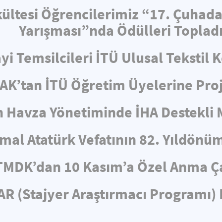
ültesi Öğrencilerimiz “17. Çuhad
Yarışması”nda Ödülleri Toplad
i Temsilcileri İTÜ Ulusal Tekstil 
AK’tan İTÜ Öğretim Üyelerine Proj
n Havza Yönetiminde İHA Destekli
mal Atatürk Vefatının 82. Yıldönü
TMDK’dan 10 Kasım’a Özel Anma Ç
R (Stajyer Araştırmacı Programı) 