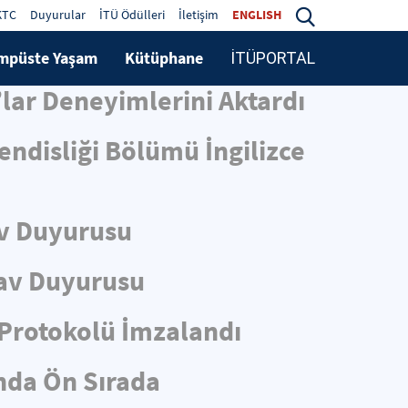
KTC
Duyurular
İTÜ Ödülleri
İletişim
ENGLISH
mpüste Yaşam
Kütüphane
İTÜPORTAL
lar Deneyimlerini Aktardı
ndisliği Bölümü İngilizce
v Duyurusu
av Duyurusu
i Protokolü İmzalandı
ında Ön Sırada