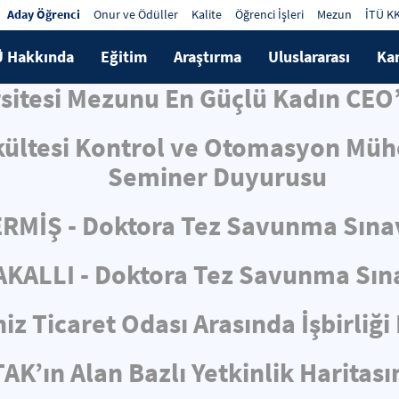
Aday Öğrenci
Onur ve Ödüller
Kalite
Öğrenci İşleri
Mezun
İTÜ K
Ü Hakkında
Eğitim
Araştırma
Uluslararası
Ka
rsitesi Mezunu En Güçlü Kadın CEO’
kültesi Kontrol ve Otomasyon Mühe
Seminer Duyurusu
RMİŞ - Doktora Tez Savunma Sına
KALLI - Doktora Tez Savunma Sın
iz Ticaret Odası Arasında İşbirliğ
AK’ın Alan Bazlı Yetkinlik Haritas