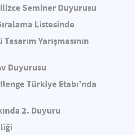
ngilizce Seminer Duyurusu
Sıralama Listesinde
ü Tasarım Yarışmasının
av Duyurusu
llenge Türkiye Etabı’nda
ında 2. Duyuru
liği