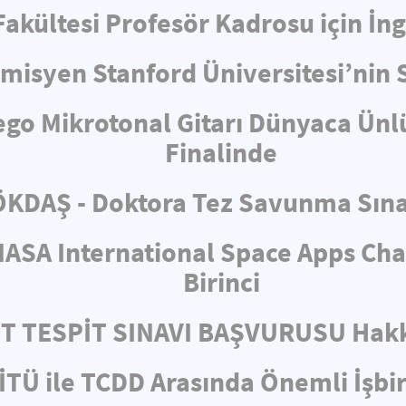
 Fakültesi Profesör Kadrosu için İ
misyen Stanford Üniversitesi’nin 
ego Mikrotonal Gitarı Dünyaca Ünl
Finalinde
KDAŞ - Doktora Tez Savunma Sın
ASA International Space Apps Cha
Birinci
ET TESPİT SINAVI BAŞVURUSU Hakk
İTÜ ile TCDD Arasında Önemli İşbir