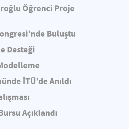
aroğlu Öğrenci Proje
ı
Kongresi’nde Buluştu
e Desteği
 Modelleme
münde İTÜ’de Anıldı
alışması
Bursu Açıklandı