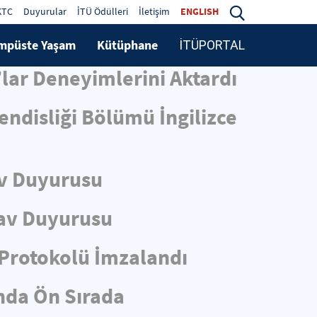
KTC
Duyurular
İTÜ Ödülleri
İletişim
ENGLISH
mpüste Yaşam
Kütüphane
İTÜPORTAL
lar Deneyimlerini Aktardı
ndisliği Bölümü İngilizce
v Duyurusu
av Duyurusu
i Protokolü İmzalandı
ında Ön Sırada