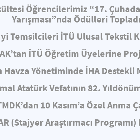
ültesi Öğrencilerimiz “17. Çuhad
Yarışması”nda Ödülleri Toplad
i Temsilcileri İTÜ Ulusal Tekstil 
AK’tan İTÜ Öğretim Üyelerine Proj
n Havza Yönetiminde İHA Destekli
mal Atatürk Vefatının 82. Yıldönü
TMDK’dan 10 Kasım’a Özel Anma Ç
R (Stajyer Araştırmacı Programı) 