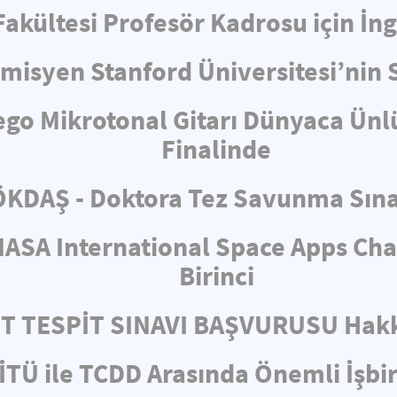
 Fakültesi Profesör Kadrosu için İ
misyen Stanford Üniversitesi’nin 
ego Mikrotonal Gitarı Dünyaca Ünl
Finalinde
KDAŞ - Doktora Tez Savunma Sın
ASA International Space Apps Cha
Birinci
ET TESPİT SINAVI BAŞVURUSU Hakk
İTÜ ile TCDD Arasında Önemli İşbir