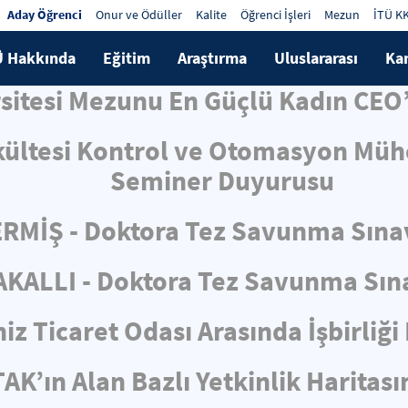
Aday Öğrenci
Onur ve Ödüller
Kalite
Öğrenci İşleri
Mezun
İTÜ K
Ü Hakkında
Eğitim
Araştırma
Uluslararası
Ka
rsitesi Mezunu En Güçlü Kadın CEO’
kültesi Kontrol ve Otomasyon Mühe
Seminer Duyurusu
RMİŞ - Doktora Tez Savunma Sına
KALLI - Doktora Tez Savunma Sın
iz Ticaret Odası Arasında İşbirliğ
AK’ın Alan Bazlı Yetkinlik Haritas