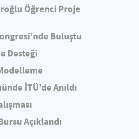
aroğlu Öğrenci Proje
ı
Kongresi’nde Buluştu
e Desteği
 Modelleme
münde İTÜ’de Anıldı
alışması
Bursu Açıklandı