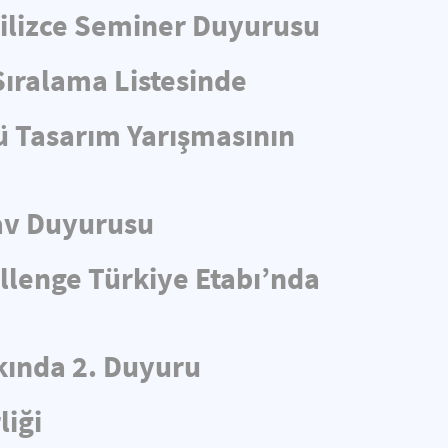
ngilizce Seminer Duyurusu
Sıralama Listesinde
ü Tasarım Yarışmasının
av Duyurusu
llenge Türkiye Etabı’nda
ında 2. Duyuru
liği