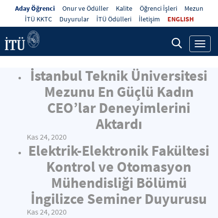
Aday Öğrenci
Onur ve Ödüller
Kalite
Öğrenci İşleri
Mezun
İTÜ KKTC
Duyurular
İTÜ Ödülleri
İletişim
ENGLISH
Toggl
navig
İstanbul Teknik Üniversitesi
Mezunu En Güçlü Kadın
CEO’lar Deneyimlerini
Aktardı
Kas 24, 2020
Elektrik-Elektronik Fakültesi
Kontrol ve Otomasyon
Mühendisliği Bölümü
İngilizce Seminer Duyurusu
Kas 24, 2020