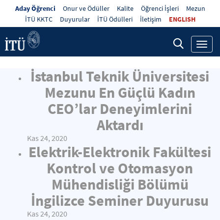
Aday Öğrenci
Onur ve Ödüller
Kalite
Öğrenci İşleri
Mezun
İTÜ KKTC
Duyurular
İTÜ Ödülleri
İletişim
ENGLISH
Toggl
navig
İstanbul Teknik Üniversitesi
Mezunu En Güçlü Kadın
CEO’lar Deneyimlerini
Aktardı
Kas 24, 2020
Elektrik-Elektronik Fakültesi
Kontrol ve Otomasyon
Mühendisliği Bölümü
İngilizce Seminer Duyurusu
Kas 24, 2020