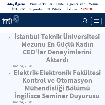
Aday Öğrenci
Onur ve Ödüller
Kalite
Öğrenci İşleri
Mezun
İTÜ KKTC
Duyurular
İTÜ Ödülleri
İletişim
ENGLISH
Toggl
navig
İstanbul Teknik Üniversitesi
Mezunu En Güçlü Kadın
CEO’lar Deneyimlerini
Aktardı
Kas 24, 2020
Elektrik-Elektronik Fakültesi
Kontrol ve Otomasyon
Mühendisliği Bölümü
İngilizce Seminer Duyurusu
Kas 24, 2020