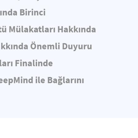
ında Birinci
stü Mülakatları Hakkında
Hakkında Önemli Duyuru
arı Finalinde
eepMind ile Bağlarını