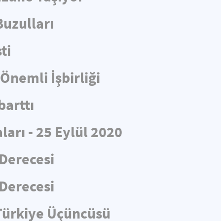
Buzulları
ti
nemli İşbirliği
arttı
arı - 25 Eylül 2020
Derecesi
Derecesi
Türkiye Üçüncüsü