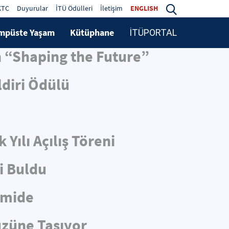
KTC
Duyurular
İTÜ Ödülleri
İletişim
ENGLISH
mpüste Yaşam
Kütüphane
İTÜPORTAL
n “Shaping the Future”
diri Ödülü
Yılı Açılış Töreni
i Buldu
Gemide
üzüne Taşıyor