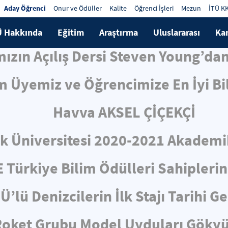
Aday Öğrenci
Onur ve Ödüller
Kalite
Öğrenci İşleri
Mezun
İTÜ K
Ü Hakkında
Eğitim
Araştırma
Uluslararası
Ka
mızın Açılış Dersi Steven Young’da
 Üyemiz ve Öğrencimize En İyi Bil
Havva AKSEL ÇİÇEKÇİ
k Üniversitesi 2020-2021 Akademik 
E Türkiye Bilim Ödülleri Sahiplerin
Ü’lü Denizcilerin İlk Stajı Tarihi 
Roket Grubu Model Uyduları Göky