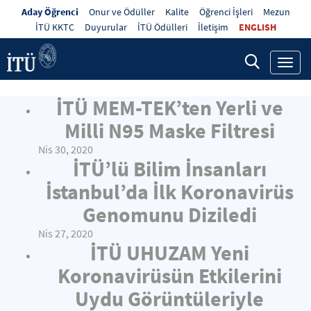
Aday Öğrenci
Onur ve Ödüller
Kalite
Öğrenci İşleri
Mezun
İTÜ KKTC
Duyurular
İTÜ Ödülleri
İletişim
ENGLISH
Toggl
navig
İTÜ MEM-TEK’ten Yerli ve
Milli N95 Maske Filtresi
Nis 30, 2020
İTÜ’lü Bilim İnsanları
İstanbul’da İlk Koronavirüs
Genomunu Diziledi
Nis 27, 2020
İTÜ UHUZAM Yeni
Koronavirüsün Etkilerini
Uydu Görüntüleriyle