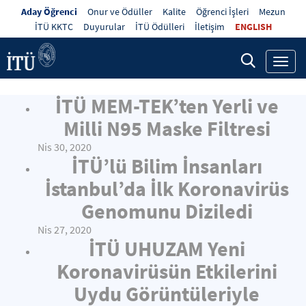
Aday Öğrenci
Onur ve Ödüller
Kalite
Öğrenci İşleri
Mezun
İTÜ KKTC
Duyurular
İTÜ Ödülleri
İletişim
ENGLISH
Toggl
navig
İTÜ MEM-TEK’ten Yerli ve
Milli N95 Maske Filtresi
Nis 30, 2020
İTÜ’lü Bilim İnsanları
İstanbul’da İlk Koronavirüs
Genomunu Diziledi
Nis 27, 2020
İTÜ UHUZAM Yeni
Koronavirüsün Etkilerini
Uydu Görüntüleriyle