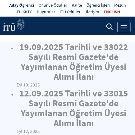
Aday Öğrenci
Onur ve Ödüller
Kalite
Öğrenci İşleri
Mezun
İTÜ KKTC
Duyurular
İTÜ Ödülleri
İletişim
ENGLISH
Toggl
navig
19.09.2025 Tarihli ve 33022
Sayılı Resmi Gazete'de
Yayımlanan Öğretim Üyesi
Alımı İlanı
Eyl 19, 2025
12.09.2025 Tarihli ve 33015
Sayılı Resmi Gazete'de
Yayımlanan Öğretim Üyesi
Alımı İlanı
Eyl 12, 2025