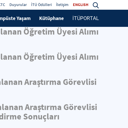
KTC
Duyurular
İTÜ Ödülleri
İletişim
ENGLISH
mpüste Yaşam
Kütüphane
İTÜPORTAL
mlanan Öğretim Üyesi Alımı
mlanan Öğretim Üyesi Alımı
mlanan Araştırma Görevlisi
mlanan Araştırma Görevlisi
ndirme Sonuçları