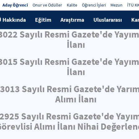
Aday Öğrenci
Onur ve Ödüller
Kalite
Öğrenci İşleri
Mezun
İTÜ K
Ü Hakkında
Eğitim
Araştırma
Uluslararası
Ka
33022 Sayılı Resmi Gazete'de Yayı
İlanı
33015 Sayılı Resmi Gazete'de Yayı
İlanı
33013 Sayılı Resmi Gazete'de Yarı
Alımı İlanı
32925 Sayılı Resmi Gazete'de Yayı
örevlisi Alımı İlanı Nihai Değerle