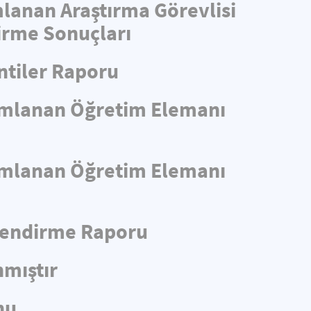
mlanan Araştırma Görevlisi
irme Sonuçları
ntiler Raporu
yımlanan Öğretim Elemanı
yımlanan Öğretim Elemanı
rlendirme Raporu
nmıştır
nu