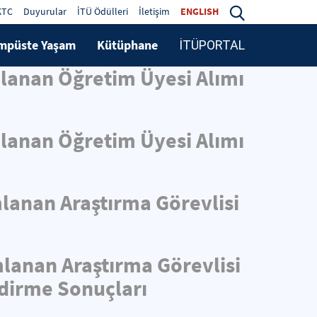
KTC
Duyurular
İTÜ Ödülleri
İletişim
ENGLISH
mpüste Yaşam
Kütüphane
İTÜPORTAL
mlanan Öğretim Üyesi Alımı
mlanan Öğretim Üyesi Alımı
mlanan Araştırma Görevlisi
mlanan Araştırma Görevlisi
ndirme Sonuçları