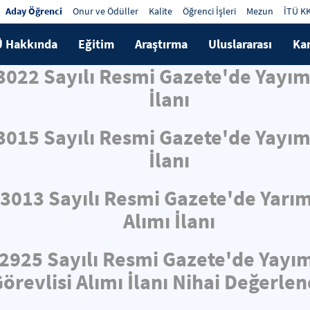
Aday Öğrenci
Onur ve Ödüller
Kalite
Öğrenci İşleri
Mezun
İTÜ K
Ü Hakkında
Eğitim
Araştırma
Uluslararası
Ka
33022 Sayılı Resmi Gazete'de Yayı
İlanı
33015 Sayılı Resmi Gazete'de Yayı
İlanı
33013 Sayılı Resmi Gazete'de Yarı
Alımı İlanı
32925 Sayılı Resmi Gazete'de Yayı
örevlisi Alımı İlanı Nihai Değerle