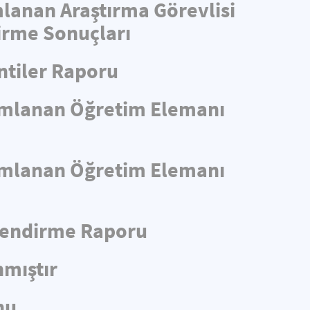
mlanan Araştırma Görevlisi
irme Sonuçları
ntiler Raporu
yımlanan Öğretim Elemanı
yımlanan Öğretim Elemanı
rlendirme Raporu
nmıştır
nu