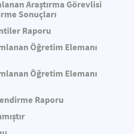
mlanan Araştırma Görevlisi
irme Sonuçları
ntiler Raporu
yımlanan Öğretim Elemanı
yımlanan Öğretim Elemanı
rlendirme Raporu
nmıştır
nu