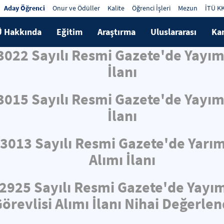
Aday Öğrenci
Onur ve Ödüller
Kalite
Öğrenci İşleri
Mezun
İTÜ K
Ü Hakkında
Eğitim
Araştırma
Uluslararası
Ka
33022 Sayılı Resmi Gazete'de Yayı
İlanı
33015 Sayılı Resmi Gazete'de Yayı
İlanı
33013 Sayılı Resmi Gazete'de Yarı
Alımı İlanı
32925 Sayılı Resmi Gazete'de Yayı
örevlisi Alımı İlanı Nihai Değerle