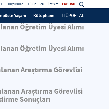
KTC
Duyurular
İTÜ Ödülleri
İletişim
ENGLISH
mpüste Yaşam
Kütüphane
İTÜPORTAL
mlanan Öğretim Üyesi Alımı
mlanan Öğretim Üyesi Alımı
mlanan Araştırma Görevlisi
mlanan Araştırma Görevlisi
ndirme Sonuçları