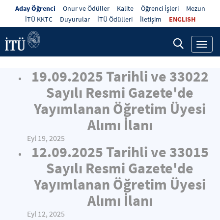
Aday Öğrenci
Onur ve Ödüller
Kalite
Öğrenci İşleri
Mezun
İTÜ KKTC
Duyurular
İTÜ Ödülleri
İletişim
ENGLISH
Toggl
navig
19.09.2025 Tarihli ve 33022
Sayılı Resmi Gazete'de
Yayımlanan Öğretim Üyesi
Alımı İlanı
Eyl 19, 2025
12.09.2025 Tarihli ve 33015
Sayılı Resmi Gazete'de
Yayımlanan Öğretim Üyesi
Alımı İlanı
Eyl 12, 2025