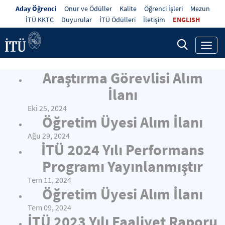
Aday Öğrenci
Onur ve Ödüller
Kalite
Öğrenci İşleri
Mezun
İTÜ KKTC
Duyurular
İTÜ Ödülleri
İletişim
ENGLISH
Toggl
navig
Araştırma Görevlisi Alım
İlanı
Eki 25, 2024
Öğretim Üyesi Alım İlanı
Ağu 29, 2024
İTÜ 2024 Yılı Performans
Programı Yayınlanmıştır
Tem 11, 2024
Öğretim Üyesi Alım İlanı
Tem 09, 2024
İTÜ 2023 Yılı Faaliyet Raporu