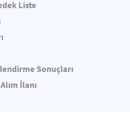
edek Liste
ı
ı
rlendirme Sonuçları
Alım İlanı