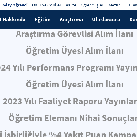
Aday Öğrenci
Onur ve Ödüller
Kalite
Öğrenci İşleri
Mezun
İTÜ K
Ü Hakkında
Eğitim
Araştırma
Uluslararası
Ka
Araştırma Görevlisi Alım İlanı
Öğretim Üyesi Alım İlanı
024 Yılı Performans Programı Yayın
Öğretim Üyesi Alım İlanı
 2023 Yılı Faaliyet Raporu Yayınla
Öğretim Elemanı Nihai Sonuçlar
i İşbirliğiyle %4 Yakıt Puan Kampa