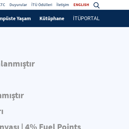
KTC
Duyurular
İTÜ Ödülleri
İletişim
ENGLISH
mpüste Yaşam
Kütüphane
İTÜPORTAL
lanmıştır
nmıştır
ı
nyası | 4% Fuel Points