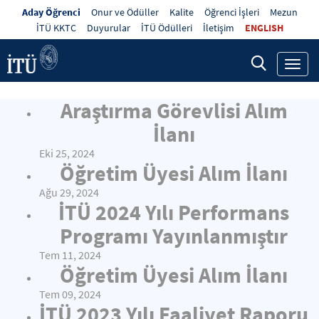
Aday Öğrenci
Onur ve Ödüller
Kalite
Öğrenci İşleri
Mezun
İTÜ KKTC
Duyurular
İTÜ Ödülleri
İletişim
ENGLISH
Toggl
navig
Araştırma Görevlisi Alım
İlanı
Eki 25, 2024
Öğretim Üyesi Alım İlanı
Ağu 29, 2024
İTÜ 2024 Yılı Performans
Programı Yayınlanmıştır
Tem 11, 2024
Öğretim Üyesi Alım İlanı
Tem 09, 2024
İTÜ 2023 Yılı Faaliyet Raporu