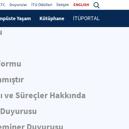
KTC
Duyurular
İTÜ Ödülleri
İletişim
ENGLISH
mpüste Yaşam
Kütüphane
İTÜPORTAL
u
 Formu
nmıştır
cı ve Süreçler Hakkında
r Duyurusu
 Seminer Duyurusu