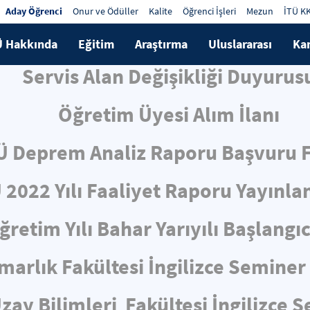
Aday Öğrenci
Onur ve Ödüller
Kalite
Öğrenci İşleri
Mezun
İTÜ K
Ü Hakkında
Eğitim
Araştırma
Uluslararası
Ka
Servis Alan Değişikliği Duyurus
Öğretim Üyesi Alım İlanı
Ü Deprem Analiz Raporu Başvuru
 2022 Yılı Faaliyet Raporu Yayınla
retim Yılı Bahar Yarıyılı Başlangı
marlık Fakültesi İngilizce Semine
zay Bilimleri Fakültesi İngilizce