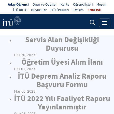
Aday Öğrenci
Onur ve Ödüller
Kalite
Öğrenci İşleri
Mezun
İTÜ KKTC
Duyurular
İTÜ Ödülleri
İletişim
ENGLISH
Toggl
navig
Servis Alan Değişikliği
Duyurusu
Haz 20, 2023
Öğretim Üyesi Alım İlanı
Haz 01, 2023
İTÜ Deprem Analiz Raporu
Başvuru Formu
Mar 06, 2023
İTÜ 2022 Yılı Faaliyet Raporu
Yayınlanmıştır
Şub 28, 2023