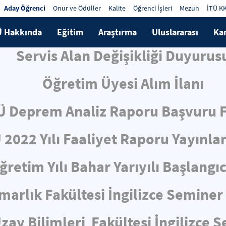
Aday Öğrenci
Onur ve Ödüller
Kalite
Öğrenci İşleri
Mezun
İTÜ K
Ü Hakkında
Eğitim
Araştırma
Uluslararası
Ka
Servis Alan Değişikliği Duyurus
Öğretim Üyesi Alım İlanı
Ü Deprem Analiz Raporu Başvuru
 2022 Yılı Faaliyet Raporu Yayınla
retim Yılı Bahar Yarıyılı Başlangı
marlık Fakültesi İngilizce Semine
zay Bilimleri Fakültesi İngilizce