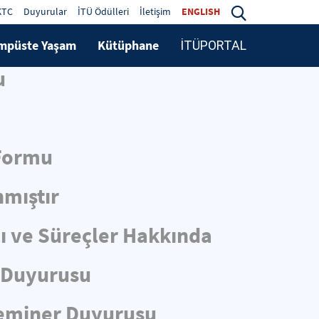
KTC
Duyurular
İTÜ Ödülleri
İletişim
ENGLISH
mpüste Yaşam
Kütüphane
İTÜPORTAL
u
 Formu
nmıştır
cı ve Süreçler Hakkında
r Duyurusu
 Seminer Duyurusu