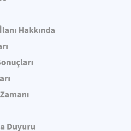
 İlanı Hakkında
arı
Sonuçları
arı
e Zamanı
da Duyuru