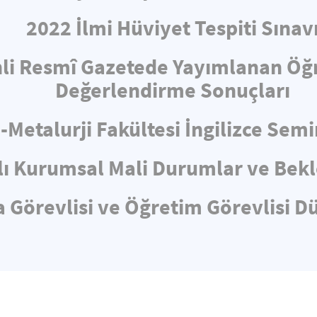
2022 İlmi Hüviyet Tespiti Sınav
hli Resmî Gazetede Yayımlanan Öğ
Değerlendirme Sonuçları
-Metalurji Fakültesi İngilizce Sem
lı Kurumsal Mali Durumlar ve Bekl
 Görevlisi ve Öğretim Görevlisi D