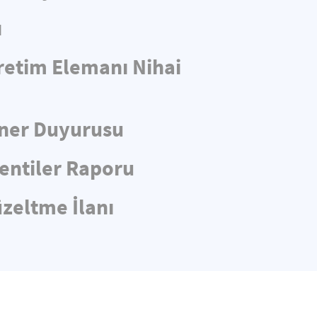
ı
retim Elemanı Nihai
iner Duyurusu
entiler Raporu
üzeltme İlanı