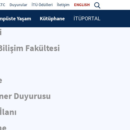
KTC
Duyurular
İTÜ Ödülleri
İletişim
ENGLISH
mpüste Yaşam
Kütüphane
İTÜPORTAL
i
ilişim Fakültesi
e
iner Duyurusu
İlanı
me