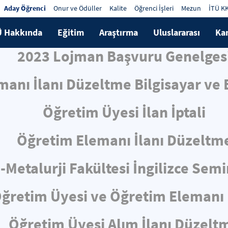
Aday Öğrenci
Onur ve Ödüller
Kalite
Öğrenci İşleri
Mezun
İTÜ K
Ü Hakkında
Eğitim
Araştırma
Uluslararası
Ka
2023 Lojman Başvuru Genelges
anı İlanı Düzeltme Bilgisayar ve B
Öğretim Üyesi İlan İptali
Öğretim Elemanı İlanı Düzeltm
-Metalurji Fakültesi İngilizce Sem
ğretim Üyesi ve Öğretim Elemanı 
Öğretim Üyesi Alım İlanı Düzelt