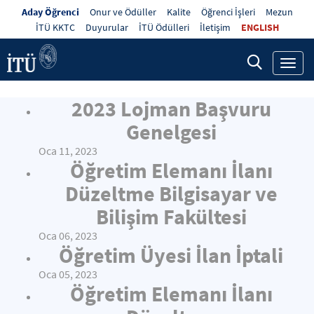
Aday Öğrenci
Onur ve Ödüller
Kalite
Öğrenci İşleri
Mezun
İTÜ KKTC
Duyurular
İTÜ Ödülleri
İletişim
ENGLISH
Toggl
navig
2023 Lojman Başvuru
Genelgesi
Oca 11, 2023
Öğretim Elemanı İlanı
Düzeltme Bilgisayar ve
Bilişim Fakültesi
Oca 06, 2023
Öğretim Üyesi İlan İptali
Oca 05, 2023
Öğretim Elemanı İlanı