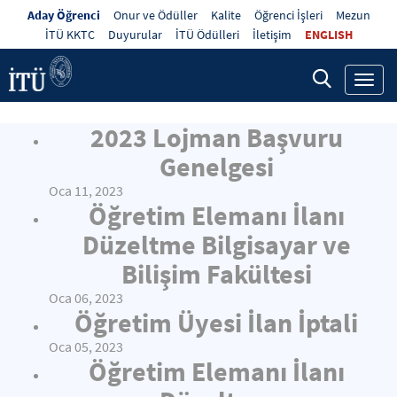
Aday Öğrenci
Onur ve Ödüller
Kalite
Öğrenci İşleri
Mezun
İTÜ KKTC
Duyurular
İTÜ Ödülleri
İletişim
ENGLISH
Toggl
navig
2023 Lojman Başvuru
Genelgesi
Oca 11, 2023
Öğretim Elemanı İlanı
Düzeltme Bilgisayar ve
Bilişim Fakültesi
Oca 06, 2023
Öğretim Üyesi İlan İptali
Oca 05, 2023
Öğretim Elemanı İlanı