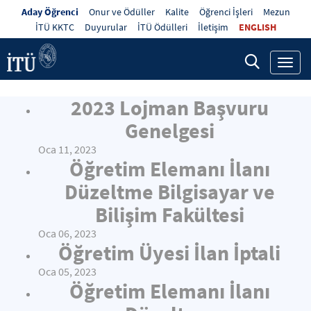
Aday Öğrenci
Onur ve Ödüller
Kalite
Öğrenci İşleri
Mezun
İTÜ KKTC
Duyurular
İTÜ Ödülleri
İletişim
ENGLISH
Toggl
navig
2023 Lojman Başvuru
Genelgesi
Oca 11, 2023
Öğretim Elemanı İlanı
Düzeltme Bilgisayar ve
Bilişim Fakültesi
Oca 06, 2023
Öğretim Üyesi İlan İptali
Oca 05, 2023
Öğretim Elemanı İlanı