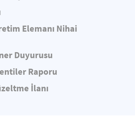
ı
retim Elemanı Nihai
iner Duyurusu
entiler Raporu
üzeltme İlanı