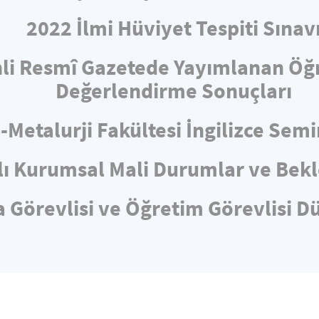
2022 İlmi Hüviyet Tespiti Sınav
hli Resmî Gazetede Yayımlanan Öğ
Değerlendirme Sonuçları
-Metalurji Fakültesi İngilizce Sem
lı Kurumsal Mali Durumlar ve Bekl
 Görevlisi ve Öğretim Görevlisi D