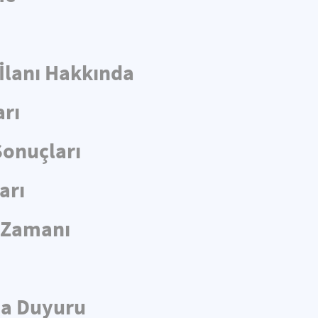
 İlanı Hakkında
arı
Sonuçları
arı
e Zamanı
da Duyuru