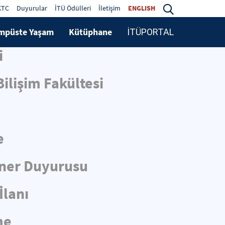
KTC
Duyurular
İTÜ Ödülleri
İletişim
ENGLISH
mpüste Yaşam
Kütüphane
İTÜPORTAL
i
ilişim Fakültesi
e
iner Duyurusu
İlanı
me