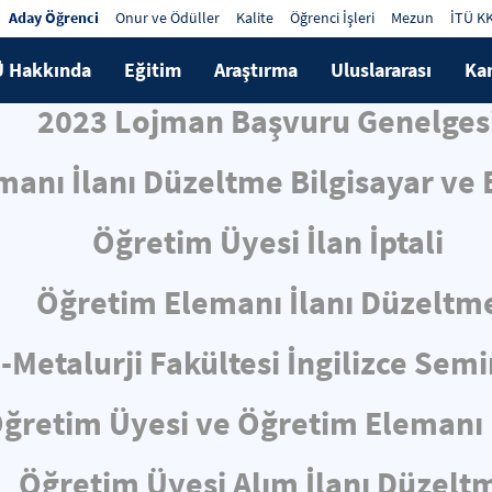
Aday Öğrenci
Onur ve Ödüller
Kalite
Öğrenci İşleri
Mezun
İTÜ K
Ü Hakkında
Eğitim
Araştırma
Uluslararası
Ka
2023 Lojman Başvuru Genelges
anı İlanı Düzeltme Bilgisayar ve B
Öğretim Üyesi İlan İptali
Öğretim Elemanı İlanı Düzeltm
-Metalurji Fakültesi İngilizce Sem
ğretim Üyesi ve Öğretim Elemanı 
Öğretim Üyesi Alım İlanı Düzelt