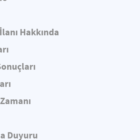
 İlanı Hakkında
arı
Sonuçları
arı
e Zamanı
da Duyuru