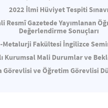
2022 İlmi Hüviyet Tespiti Sınav
hli Resmî Gazetede Yayımlanan Öğ
Değerlendirme Sonuçları
-Metalurji Fakültesi İngilizce Sem
lı Kurumsal Mali Durumlar ve Bekl
 Görevlisi ve Öğretim Görevlisi D