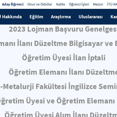
Aday Öğrenci
Onur ve Ödüller
Kalite
Öğrenci İşleri
Mezun
İTÜ K
Ü Hakkında
Eğitim
Araştırma
Uluslararası
Ka
2023 Lojman Başvuru Genelges
anı İlanı Düzeltme Bilgisayar ve B
Öğretim Üyesi İlan İptali
Öğretim Elemanı İlanı Düzeltm
-Metalurji Fakültesi İngilizce Sem
ğretim Üyesi ve Öğretim Elemanı 
Öğretim Üyesi Alım İlanı Düzelt