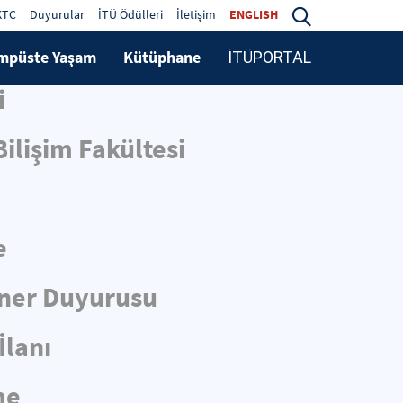
KTC
Duyurular
İTÜ Ödülleri
İletişim
ENGLISH
mpüste Yaşam
Kütüphane
İTÜPORTAL
i
ilişim Fakültesi
e
iner Duyurusu
İlanı
me