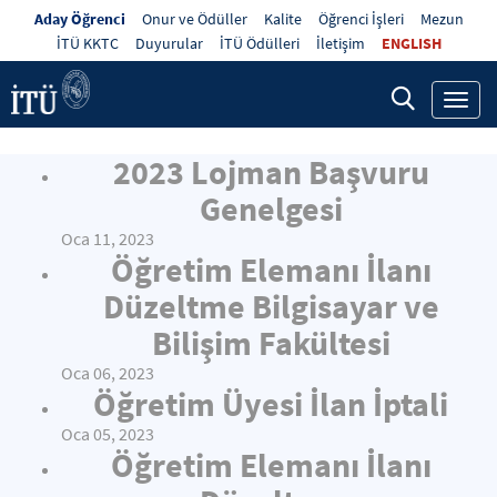
Aday Öğrenci
Onur ve Ödüller
Kalite
Öğrenci İşleri
Mezun
İTÜ KKTC
Duyurular
İTÜ Ödülleri
İletişim
ENGLISH
Toggl
navig
2023 Lojman Başvuru
Genelgesi
Oca 11, 2023
Öğretim Elemanı İlanı
Düzeltme Bilgisayar ve
Bilişim Fakültesi
Oca 06, 2023
Öğretim Üyesi İlan İptali
Oca 05, 2023
Öğretim Elemanı İlanı