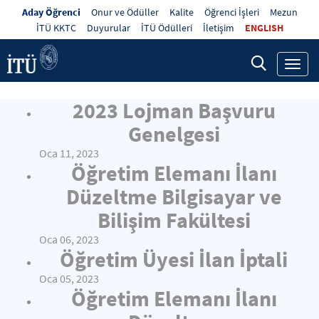
Aday Öğrenci
Onur ve Ödüller
Kalite
Öğrenci İşleri
Mezun
İTÜ KKTC
Duyurular
İTÜ Ödülleri
İletişim
ENGLISH
Toggl
navig
2023 Lojman Başvuru
Genelgesi
Oca 11, 2023
Öğretim Elemanı İlanı
Düzeltme Bilgisayar ve
Bilişim Fakültesi
Oca 06, 2023
Öğretim Üyesi İlan İptali
Oca 05, 2023
Öğretim Elemanı İlanı