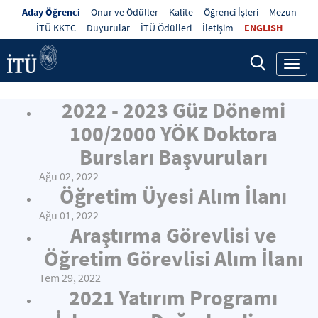
Aday Öğrenci
Onur ve Ödüller
Kalite
Öğrenci İşleri
Mezun
İTÜ KKTC
Duyurular
İTÜ Ödülleri
İletişim
ENGLISH
Toggl
navig
2022 - 2023 Güz Dönemi
100/2000 YÖK Doktora
Bursları Başvuruları
Ağu 02, 2022
Öğretim Üyesi Alım İlanı
Ağu 01, 2022
Araştırma Görevlisi ve
Öğretim Görevlisi Alım İlanı
Tem 29, 2022
2021 Yatırım Programı