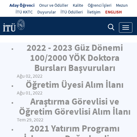
Aday Öğrenci
Onur ve Ödüller
Kalite
Öğrenci İşleri
Mezun
İTÜ KKTC
Duyurular
İTÜ Ödülleri
İletişim
ENGLISH
Toggl
navig
2022 - 2023 Güz Dönemi
100/2000 YÖK Doktora
Bursları Başvuruları
Ağu 02, 2022
Öğretim Üyesi Alım İlanı
Ağu 01, 2022
Araştırma Görevlisi ve
Öğretim Görevlisi Alım İlanı
Tem 29, 2022
2021 Yatırım Programı