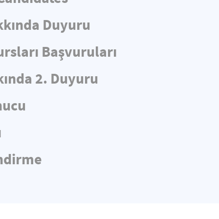
kkında Duyuru
rsları Başvuruları
ında 2. Duyuru
nucu
ı
endirme