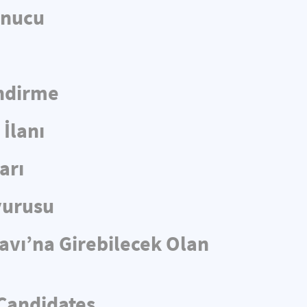
onucu
endirme
İlanı
arı
yurusu
navı’na Girebilecek Olan
 Candidates