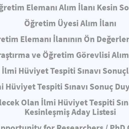
ğretim Elemanı Alım İlanı Kesin S
Öğretim Üyesi Alım İlanı
etim Elemanı İlanının Ön Değerl
raştırma ve Öğretim Görevlisi Alım 
İlmi Hüviyet Tespiti Sınavı Sonuçl
mi Hüviyet Tespiti Sınavı Sonuç Du
lecek Olan İlmi Hüviyet Tespiti Sı
Kesinleşmiş Aday Listesi
pportunity for Researchers / PhD