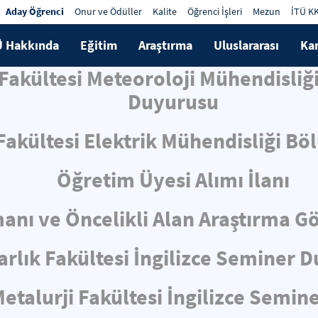
Aday Öğrenci
Onur ve Ödüller
Kalite
Öğrenci İşleri
Mezun
İTÜ K
Ü Hakkında
Eğitim
Araştırma
Uluslararası
Ka
 Fakültesi Meteoroloji Mühendisliğ
Duyurusu
 Fakültesi Elektrik Mühendisliği Bö
Öğretim Üyesi Alımı İlanı
nı ve Öncelikli Alan Araştırma Gör
rlık Fakültesi İngilizce Seminer 
talurji Fakültesi İngilizce Semin