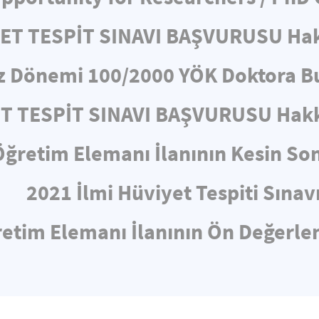
YET TESPİT SINAVI BAŞVURUSU Ha
z Dönemi 100/2000 YÖK Doktora Bu
ET TESPİT SINAVI BAŞVURUSU Hakk
Öğretim Elemanı İlanının Kesin So
2021 İlmi Hüviyet Tespiti Sınav
etim Elemanı İlanının Ön Değerl