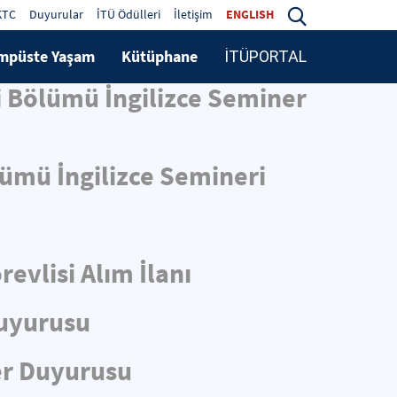
KTC
Duyurular
İTÜ Ödülleri
İletişim
ENGLISH
mpüste Yaşam
Kütüphane
İTÜPORTAL
i Bölümü İngilizce Seminer
lümü İngilizce Semineri
evlisi Alım İlanı
Duyurusu
er Duyurusu