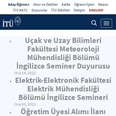
Aday Öğrenci
Onur ve Ödüller
Kalite
Öğrenci İşleri
Mezun
İTÜ KKTC
Duyurular
İTÜ Ödülleri
İletişim
ENGLISH
Toggl
navig
Uçak ve Uzay Bilimleri
Fakültesi Meteoroloji
Mühendisliği Bölümü
İngilizce Seminer Duyurusu
Oca 14, 2022
Elektrik-Elektronik Fakültesi
Elektrik Mühendisliği
Bölümü İngilizce Semineri
Oca 05, 2022
Öğretim Üyesi Alımı İlanı