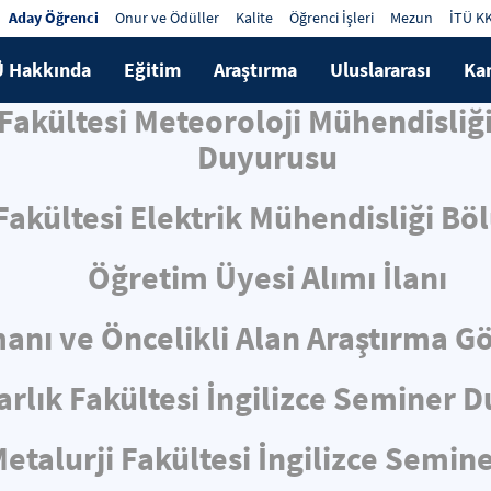
Aday Öğrenci
Onur ve Ödüller
Kalite
Öğrenci İşleri
Mezun
İTÜ K
Ü Hakkında
Eğitim
Araştırma
Uluslararası
Ka
 Fakültesi Meteoroloji Mühendisliğ
Duyurusu
 Fakültesi Elektrik Mühendisliği Bö
Öğretim Üyesi Alımı İlanı
nı ve Öncelikli Alan Araştırma Gör
rlık Fakültesi İngilizce Seminer 
talurji Fakültesi İngilizce Semin