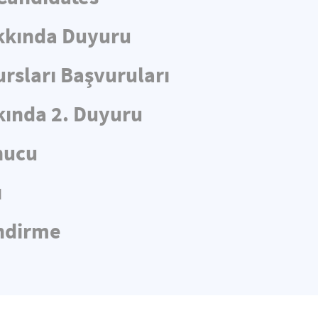
kkında Duyuru
rsları Başvuruları
ında 2. Duyuru
nucu
ı
endirme