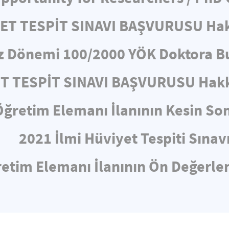
YET TESPİT SINAVI BAŞVURUSU Ha
z Dönemi 100/2000 YÖK Doktora Bu
ET TESPİT SINAVI BAŞVURUSU Hakk
Öğretim Elemanı İlanının Kesin So
2021 İlmi Hüviyet Tespiti Sınav
etim Elemanı İlanının Ön Değerl