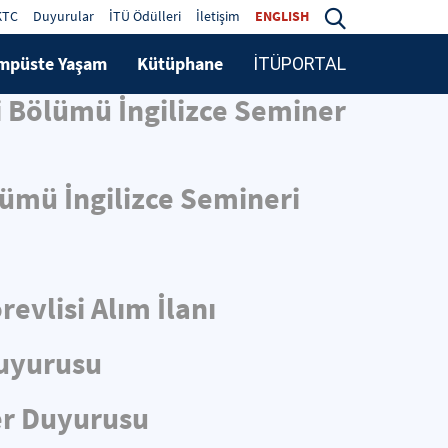
KTC
Duyurular
İTÜ Ödülleri
İletişim
ENGLISH
mpüste Yaşam
Kütüphane
İTÜPORTAL
i Bölümü İngilizce Seminer
lümü İngilizce Semineri
evlisi Alım İlanı
Duyurusu
er Duyurusu