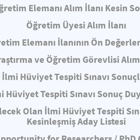
ğretim Elemanı Alım İlanı Kesin S
Öğretim Üyesi Alım İlanı
etim Elemanı İlanının Ön Değerl
raştırma ve Öğretim Görevlisi Alım 
İlmi Hüviyet Tespiti Sınavı Sonuçl
mi Hüviyet Tespiti Sınavı Sonuç Du
lecek Olan İlmi Hüviyet Tespiti Sı
Kesinleşmiş Aday Listesi
pportunity for Researchers / PhD