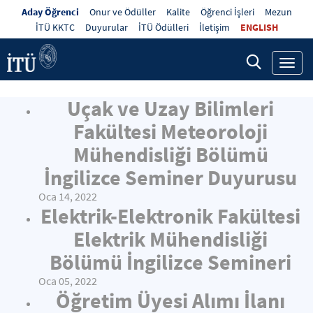
Aday Öğrenci
Onur ve Ödüller
Kalite
Öğrenci İşleri
Mezun
İTÜ KKTC
Duyurular
İTÜ Ödülleri
İletişim
ENGLISH
Toggl
navig
Uçak ve Uzay Bilimleri
Fakültesi Meteoroloji
Mühendisliği Bölümü
İngilizce Seminer Duyurusu
Oca 14, 2022
Elektrik-Elektronik Fakültesi
Elektrik Mühendisliği
Bölümü İngilizce Semineri
Oca 05, 2022
Öğretim Üyesi Alımı İlanı