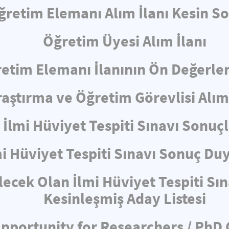
ğretim Elemanı Alım İlanı Kesin S
Öğretim Üyesi Alım İlanı
etim Elemanı İlanının Ön Değerl
raştırma ve Öğretim Görevlisi Alım 
İlmi Hüviyet Tespiti Sınavı Sonuçl
mi Hüviyet Tespiti Sınavı Sonuç Du
lecek Olan İlmi Hüviyet Tespiti Sı
Kesinleşmiş Aday Listesi
pportunity for Researchers / PhD