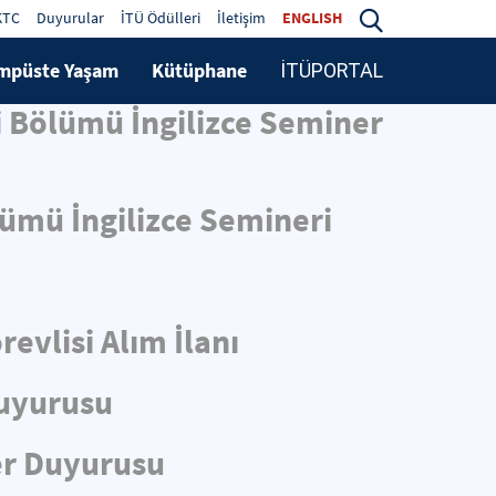
KTC
Duyurular
İTÜ Ödülleri
İletişim
ENGLISH
mpüste Yaşam
Kütüphane
İTÜPORTAL
i Bölümü İngilizce Seminer
lümü İngilizce Semineri
evlisi Alım İlanı
Duyurusu
er Duyurusu