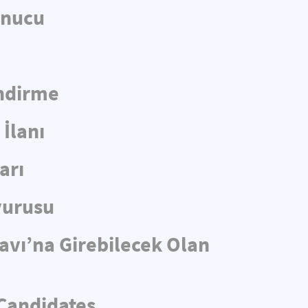
onucu
endirme
İlanı
arı
yurusu
navı’na Girebilecek Olan
 Candidates