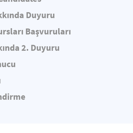
kkında Duyuru
rsları Başvuruları
ında 2. Duyuru
nucu
ı
endirme