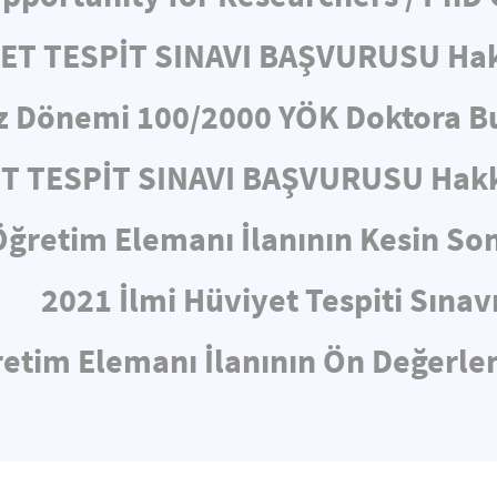
YET TESPİT SINAVI BAŞVURUSU Ha
z Dönemi 100/2000 YÖK Doktora Bu
ET TESPİT SINAVI BAŞVURUSU Hakk
Öğretim Elemanı İlanının Kesin So
2021 İlmi Hüviyet Tespiti Sınav
etim Elemanı İlanının Ön Değerl