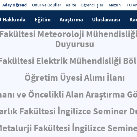
Aday Öğrenci
Onur ve Ödüller
Kalite
Öğrenci İşleri
Mezun
İTÜ K
Ü Hakkında
Eğitim
Araştırma
Uluslararası
Ka
 Fakültesi Meteoroloji Mühendisliğ
Duyurusu
 Fakültesi Elektrik Mühendisliği Bö
Öğretim Üyesi Alımı İlanı
nı ve Öncelikli Alan Araştırma Gör
rlık Fakültesi İngilizce Seminer 
talurji Fakültesi İngilizce Semin