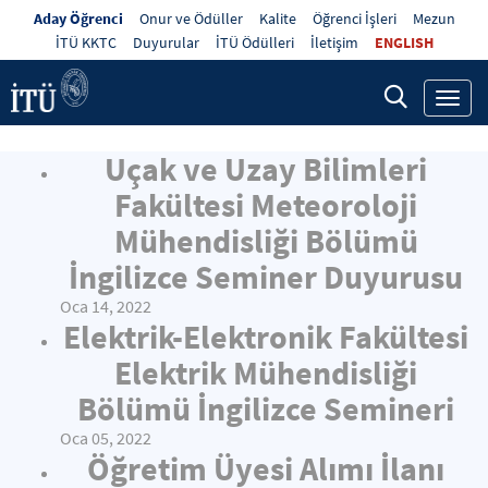
Aday Öğrenci
Onur ve Ödüller
Kalite
Öğrenci İşleri
Mezun
İTÜ KKTC
Duyurular
İTÜ Ödülleri
İletişim
ENGLISH
Toggl
navig
Uçak ve Uzay Bilimleri
Fakültesi Meteoroloji
Mühendisliği Bölümü
İngilizce Seminer Duyurusu
Oca 14, 2022
Elektrik-Elektronik Fakültesi
Elektrik Mühendisliği
Bölümü İngilizce Semineri
Oca 05, 2022
Öğretim Üyesi Alımı İlanı