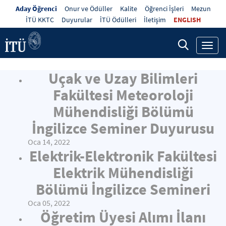
Aday Öğrenci
Onur ve Ödüller
Kalite
Öğrenci İşleri
Mezun
İTÜ KKTC
Duyurular
İTÜ Ödülleri
İletişim
ENGLISH
Toggl
navig
Uçak ve Uzay Bilimleri
Fakültesi Meteoroloji
Mühendisliği Bölümü
İngilizce Seminer Duyurusu
Oca 14, 2022
Elektrik-Elektronik Fakültesi
Elektrik Mühendisliği
Bölümü İngilizce Semineri
Oca 05, 2022
Öğretim Üyesi Alımı İlanı