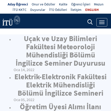
Aday Öğrenci
Onur ve Ödüller
Kalite
Öğrenci İşleri
Mezun
İTÜ KKTC
Duyurular
İTÜ Ödülleri
İletişim
ENGLISH
Toggl
navig
Uçak ve Uzay Bilimleri
Fakültesi Meteoroloji
Mühendisliği Bölümü
İngilizce Seminer Duyurusu
Oca 14, 2022
Elektrik-Elektronik Fakültesi
Elektrik Mühendisliği
Bölümü İngilizce Semineri
Oca 05, 2022
Öğretim Üyesi Alımı İlanı