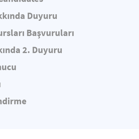
kkında Duyuru
rsları Başvuruları
ında 2. Duyuru
nucu
ı
endirme