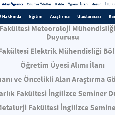
Aday Öğrenci
Onur ve Ödüller
Kalite
Öğrenci İşleri
Mezun
İTÜ K
Ü Hakkında
Eğitim
Araştırma
Uluslararası
Ka
 Fakültesi Meteoroloji Mühendisliğ
Duyurusu
 Fakültesi Elektrik Mühendisliği Bö
Öğretim Üyesi Alımı İlanı
nı ve Öncelikli Alan Araştırma Gör
rlık Fakültesi İngilizce Seminer 
talurji Fakültesi İngilizce Semin