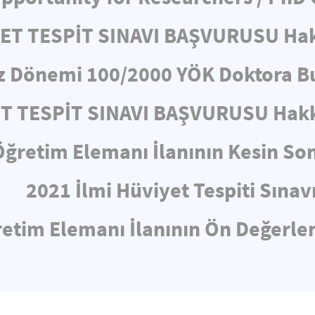
YET TESPİT SINAVI BAŞVURUSU Ha
z Dönemi 100/2000 YÖK Doktora Bu
ET TESPİT SINAVI BAŞVURUSU Hakk
Öğretim Elemanı İlanının Kesin So
2021 İlmi Hüviyet Tespiti Sınav
etim Elemanı İlanının Ön Değerl