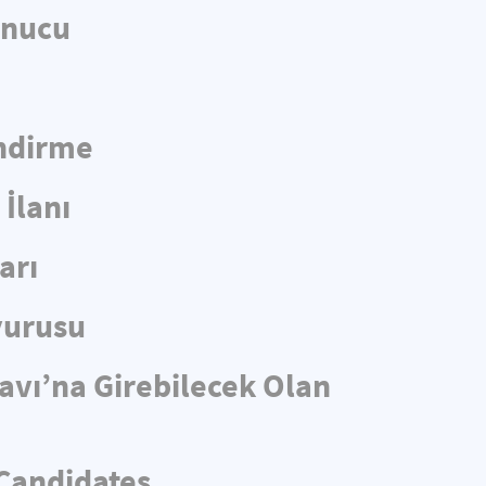
onucu
endirme
İlanı
arı
yurusu
navı’na Girebilecek Olan
 Candidates