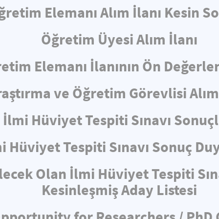
ğretim Elemanı Alım İlanı Kesin S
Öğretim Üyesi Alım İlanı
etim Elemanı İlanının Ön Değerl
raştırma ve Öğretim Görevlisi Alım 
İlmi Hüviyet Tespiti Sınavı Sonuçl
mi Hüviyet Tespiti Sınavı Sonuç Du
lecek Olan İlmi Hüviyet Tespiti Sı
Kesinleşmiş Aday Listesi
pportunity for Researchers / PhD