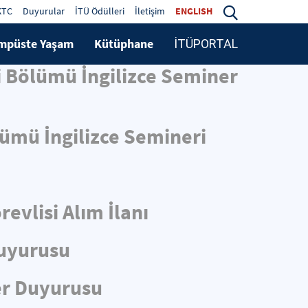
KTC
Duyurular
İTÜ Ödülleri
İletişim
ENGLISH
mpüste Yaşam
Kütüphane
İTÜPORTAL
i Bölümü İngilizce Seminer
lümü İngilizce Semineri
evlisi Alım İlanı
Duyurusu
er Duyurusu