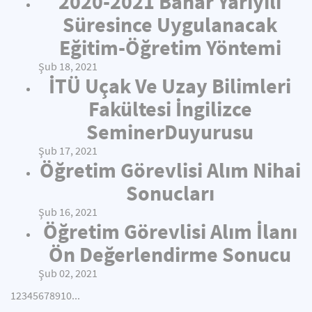
2020-2021 Bahar Yarıyılı
Süresince Uygulanacak
Eğitim-Öğretim Yöntemi
Şub 18, 2021
İTÜ Uçak Ve Uzay Bilimleri
Fakültesi İngilizce
SeminerDuyurusu
Şub 17, 2021
Öğretim Görevlisi Alım Nihai
Sonucları
Şub 16, 2021
Öğretim Görevlisi Alım İlanı
Ön Değerlendirme Sonucu
Şub 02, 2021
1
2
3
4
5
6
7
8
9
10
...