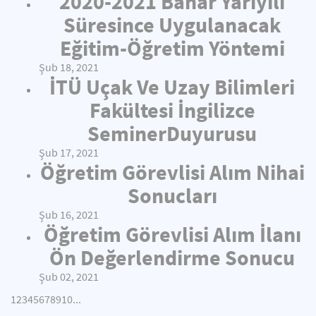
2020-2021 Bahar Yarıyılı
Süresince Uygulanacak
Eğitim-Öğretim Yöntemi
Şub 18, 2021
İTÜ Uçak Ve Uzay Bilimleri
Fakültesi İngilizce
SeminerDuyurusu
Şub 17, 2021
Öğretim Görevlisi Alım Nihai
Sonucları
Şub 16, 2021
Öğretim Görevlisi Alım İlanı
Ön Değerlendirme Sonucu
Şub 02, 2021
1
2
3
4
5
6
7
8
9
10
...