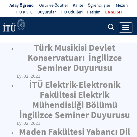
Aday Öğrenci
Onur ve Ödüller
Kalite
Öğrenci İşleri
Mezun
İTÜ KKTC
Duyurular
İTÜ Ödülleri
İletişim
ENGLISH
Toggl
navig
Türk Musikisi Devlet
Konservatuarı İngilizce
Seminer Duyurusu
Eyl 02, 2021
İTÜ Elektrik-Elektronik
Fakültesi Elektrik
Mühendisliği Bölümü
İngilizce Seminer Duyurusu
Eyl 02, 2021
Maden Fakültesi Yabancı Dil