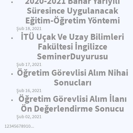
2020-2021 Bahar Yarıyılı
Süresince Uygulanacak
Eğitim-Öğretim Yöntemi
Şub 18, 2021
İTÜ Uçak Ve Uzay Bilimleri
Fakültesi İngilizce
SeminerDuyurusu
Şub 17, 2021
Öğretim Görevlisi Alım Nihai
Sonucları
Şub 16, 2021
Öğretim Görevlisi Alım İlanı
Ön Değerlendirme Sonucu
Şub 02, 2021
1
2
3
4
5
6
7
8
9
10
...