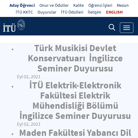
Aday Öğrenci
Onur ve Ödüller
Kalite
Öğrenci İşleri
Mezun
İTÜ KKTC
Duyurular
İTÜ Ödülleri
İletişim
ENGLISH
Toggl
navig
Türk Musikisi Devlet
Konservatuarı İngilizce
Seminer Duyurusu
Eyl 02, 2021
İTÜ Elektrik-Elektronik
Fakültesi Elektrik
Mühendisliği Bölümü
İngilizce Seminer Duyurusu
Eyl 02, 2021
Maden Fakültesi Yabancı Dil